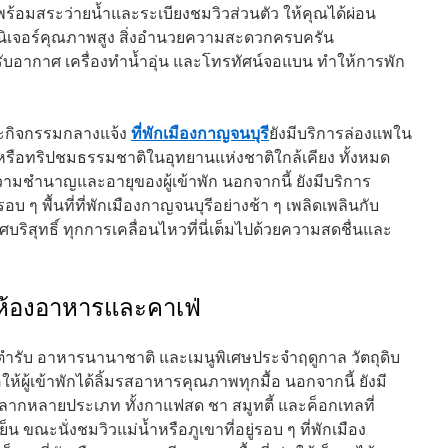
มาพร้อมสระว่ายน้ำและระเบียงชมวิวส่วนตัว ให้คุณได้ผ่อน
อร์นิเจอร์คุณภาพสูง สิ่งอำนวยความสะดวกครบครัน
งปรับอากาศ เครื่องทำน้ำอุ่น และโทรทัศน์จอแบน ทำให้การพัก
ที่พักเมืองกาญจนบุรี
ละกิจกรรมกลางแจ้ง
ยังมีบริการล่องแพใน
 หรือทริปชมธรรมชาติในอุทยานแห่งชาติใกล้เคียง ทั้งหมด
มชำนาญและอายุของผู้เข้าพัก นอกจากนี้ ยังมีบริการ
รอบ ๆ พื้นที่ที่พักเมืองกาญจนบุรีอย่างช้า ๆ เพลิดเพลินกับ
ริสุทธิ์ ทุกการเคลื่อนไหวที่นี่เต็มไปด้วยความสดชื่นและ
มีห้องอาหารและคาเฟ่
้นตำรับ อาหารนานาชาติ และเมนูพิเศษประจำฤดูกาล วัตถุดิบ
อให้ผู้เข้าพักได้ลิ้มรสอาหารคุณภาพทุกมื้อ นอกจากนี้ ยังมี
ลากหลายประเภท ทั้งกาแฟสด ชา สมูทตี้ และค็อกเทลที่
ขณะนั่งชมวิวแม่น้ำหรือภูเขาที่อยู่รอบ ๆ ที่พักเมือง