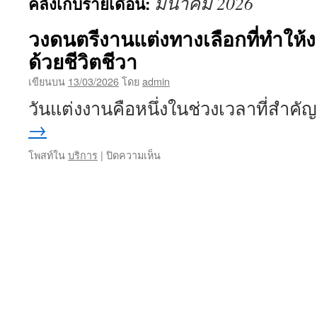
มีนาคม 2026
คลังเก็บรายเดือน:
เนื้อหา
วงดนตรีงานแต่งทางเลือกที่ทำให
ด้วยชีวิตชีวา
เขียนบน
13/03/2026
โดย
admin
วันแต่งงานคือหนึ่งในช่วงเวลาที่สำคั
→
บน
โพสท์ใน
บริการ
|
ปิดความเห็น
วง
ดนตรี
งาน
แต่ง
ทาง
เลือก
ที่
ทำให้
งาน
ของ
คุณ