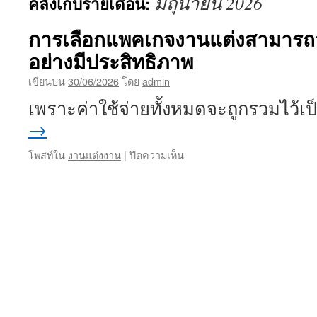
มิถุนายน 2026
คลังเก็บรายเดือน:
เนื้อหา
การเลือกแพคเกจงานแต่งสามารถจ
อย่างมีประสิทธิภาพ
เขียนบน
30/06/2026
โดย
admin
เพราะค่าใช้จ่ายทั้งหมดจะถูกรวมไว้
→
บน
โพสท์ใน
งานแต่งงาน
|
ปิดความเห็น
การ
เลือก
แพค
เก
จงาน
แต่ง
สามารถ
จัดสรร
ทรัพยากร
ได้
อย่าง